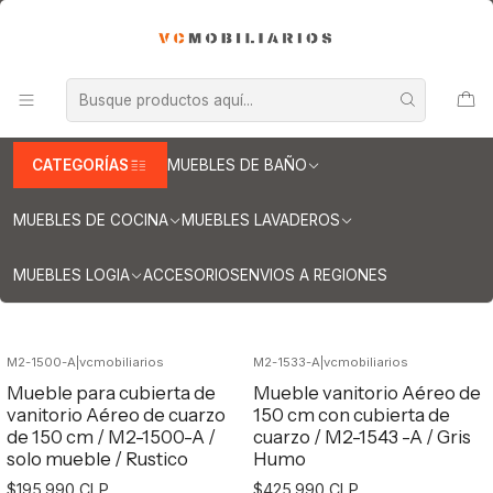
INFORMACION IMPORTANTE PARA ENVIOS A REGIONES
Inicio
Muebles de Baño
Muebles vanitorios aereo
Muebles vanitorio aereo - simple
Mueble vanitorios aereo - simple de cuarzo
Muebles vanitorios aereo simple cuarzo / 150 cm
CATEGORÍAS
MUEBLES DE BAÑO
Muebles vanitorios aereo simple
cuarzo / 150 cm
MUEBLES DE COCINA
MUEBLES LAVADEROS
MUEBLES LOGIA
ACCESORIOS
ENVIOS A REGIONES
Filtros
M2-1500-A
|
vcmobiliarios
M2-1533-A
|
vcmobiliarios
No disponible
Mueble para cubierta de
Mueble vanitorio Aéreo de
vanitorio Aéreo de cuarzo
150 cm con cubierta de
de 150 cm / M2-1500-A /
cuarzo / M2-1543 -A / Gris
solo mueble / Rustico
Humo
$195.990 CLP
$425.990 CLP