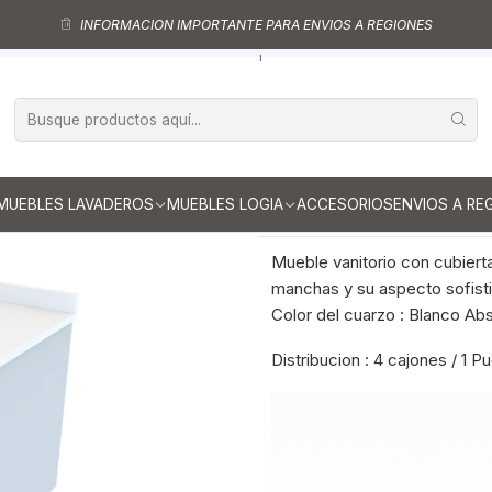
ebles vanitorio aereo - simple
Mueble vanitorios aereo - simple de cu
INFORMACION IMPORTANTE PARA ENVIOS A REGIONES
 vanitorio Aéreo de 150 cm con cubierta de cuarzo / M2-1523 -A / Gr
|
Mueble vanito
cubierta de cu
Mostrar stock de ubicaci
MUEBLES LAVADEROS
MUEBLES LOGIA
ACCESORIOS
ENVIOS A RE
DESCRIPCIÓN
Mueble vanitorio con cubierta
manchas y su aspecto sofistic
Color del cuarzo : Blanco Ab
Distribucion : 4 cajones / 1 P