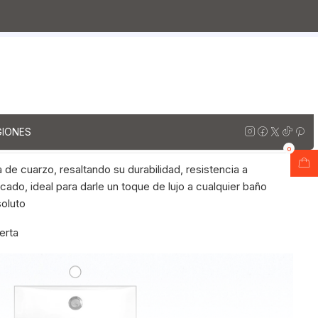
arzo
Muebles vanitorios aereo simple cuarzo / 150 cm
is Humo
rio Aéreo de 150 cm con
arzo / M2-1523 -A / Gris Humo
ones
GIONES
0
 de cuarzo, resaltando su durabilidad, resistencia a
ado, ideal para darle un toque de lujo a cualquier baño
soluto
uerta