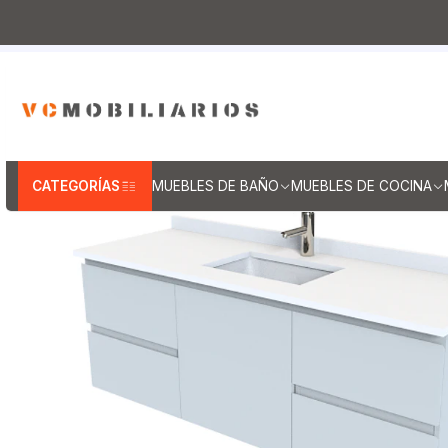
Inicio
Muebles de Baño
Muebles vanitorios aereo
Mu
Mueble
CATEGORÍAS
MUEBLES DE BAÑO
MUEBLES DE COCINA