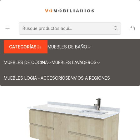
INFORMACION IMPORTANTE PARA ENVIOS A REGIONES
Inicio
Muebles de Baño
Muebles vanitorios aereo
Muebles vanitorio aereo - simple
Mueble vanitorios aereo - simple de cuarzo
Muebles vanitorios aereo simple cuarzo / 150 cm
Mueble vanitorio Aéreo de 150 cm con cubierta de cuarzo / M2-
1533 -A / Rustico
CATEGORÍAS
MUEBLES DE BAÑO
MUEBLES DE COCINA
MUEBLES LAVADEROS
MUEBLES LOGIA
ACCESORIOS
ENVIOS A REGIONES