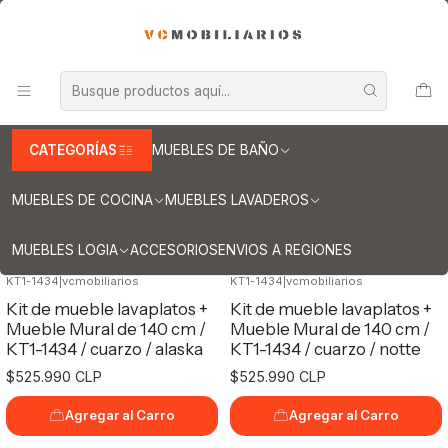
INFORMACION IMPORTANTE PARA ENVIOS A REGIONES
Inicio
Muebles de Cocina
Kit de Muebles Para cocina
Kit de Muebles de 140 cm
Kit de Muebles de 140 cm
CATEGORÍAS
MUEBLES DE BAÑO
MUEBLES DE COCINA
MUEBLES LAVADEROS
Filtros
MUEBLES LOGIA
ACCESORIOS
ENVIOS A REGIONES
KT1-1434
|
vcmobiliarios
KT1-1434
|
vcmobiliarios
Kit de mueble lavaplatos +
Kit de mueble lavaplatos +
Mueble Mural de 140 cm /
Mueble Mural de 140 cm /
KT1-1434 / cuarzo / alaska
KT1-1434 / cuarzo / notte
$525.990 CLP
$525.990 CLP
Agregar al Carro
Agregar al Carro