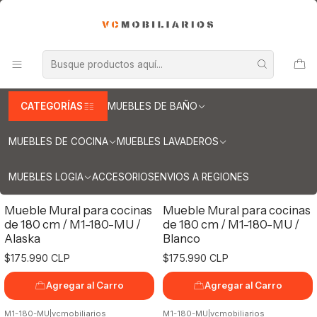
INFORMACION IMPORTANTE PARA ENVIOS A REGIONES
Inicio
Muebles de Cocina
Muebles Mural
Muebles Mural
CATEGORÍAS
MUEBLES DE BAÑO
Filtros
MUEBLES DE COCINA
MUEBLES LAVADEROS
MUEBLES LOGIA
ACCESORIOS
ENVIOS A REGIONES
M1-180-MU
|
vcmobiliarios
M1-180-MU
|
vcmobiliarios
Mueble Mural para cocinas
Mueble Mural para cocinas
de 180 cm / M1-180-MU /
de 180 cm / M1-180-MU /
Alaska
Blanco
$175.990 CLP
$175.990 CLP
Agregar al Carro
Agregar al Carro
M1-180-MU
|
vcmobiliarios
M1-180-MU
|
vcmobiliarios