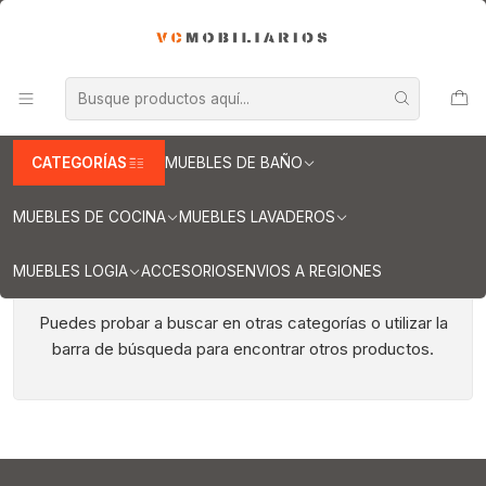
INFORMACION IMPORTANTE PARA ENVIOS A REGIONES
Inicio
Muebles de Cocina
Cubiertas para cocina
Cubiertas para cocina de 130 cm
Cubiertas para cocina de 130 cm
CATEGORÍAS
MUEBLES DE BAÑO
MUEBLES DE COCINA
MUEBLES LAVADEROS
MUEBLES LOGIA
ACCESORIOS
ENVIOS A REGIONES
Todavía no hay productos disponibles aquí
Puedes probar a buscar en otras categorías o utilizar la
barra de búsqueda para encontrar otros productos.