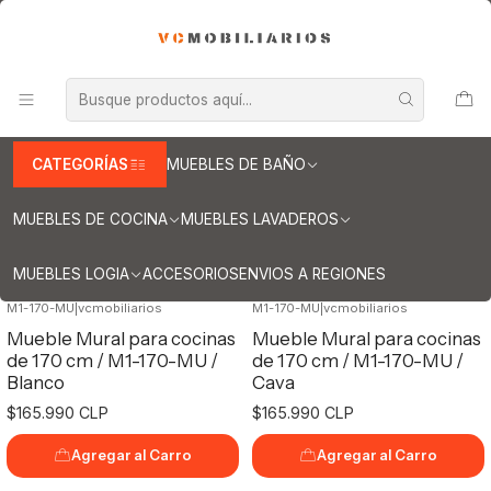
INFORMACION IMPORTANTE PARA ENVIOS A REGIONES
Inicio
Muebles de Cocina
Muebles Mural
Mueble Mural de 170cm
Mueble Mural de 170cm
CATEGORÍAS
MUEBLES DE BAÑO
MUEBLES DE COCINA
MUEBLES LAVADEROS
Filtros
MUEBLES LOGIA
ACCESORIOS
ENVIOS A REGIONES
M1-170-MU
|
vcmobiliarios
M1-170-MU
|
vcmobiliarios
Mueble Mural para cocinas
Mueble Mural para cocinas
de 170 cm / M1-170-MU /
de 170 cm / M1-170-MU /
Blanco
Cava
$165.990 CLP
$165.990 CLP
Agregar al Carro
Agregar al Carro