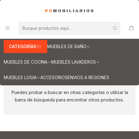
INFORMACION IMPORTANTE PARA ENVIOS A REGIONES
Inicio
Muebles de Cocina
Muebles encimera
Mueble para encimera de 60 cm
Mueble para encimera de 60 cm
CATEGORÍAS
MUEBLES DE BAÑO
MUEBLES DE COCINA
MUEBLES LAVADEROS
MUEBLES LOGIA
ACCESORIOS
ENVIOS A REGIONES
Todavía no hay productos disponibles aquí
Puedes probar a buscar en otras categorías o utilizar la
barra de búsqueda para encontrar otros productos.