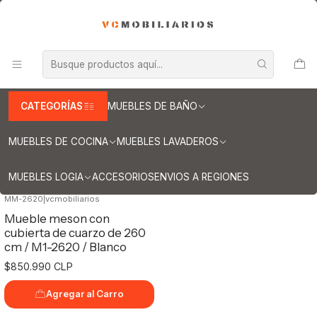
INFORMACION IMPORTANTE PARA ENVIOS A REGIONES
Inicio
Muebles de Cocina
Muebles tipo Mesón
Mueble Tipo mesón de 260 cm
Mueble Tipo mesón de 260 cm
CATEGORÍAS
MUEBLES DE BAÑO
MUEBLES DE COCINA
MUEBLES LAVADEROS
Filtros
MUEBLES LOGIA
ACCESORIOS
ENVIOS A REGIONES
MM-2620
|
vcmobiliarios
Mueble meson con
cubierta de cuarzo de 260
cm / M1-2620 / Blanco
$850.990 CLP
Agregar al Carro