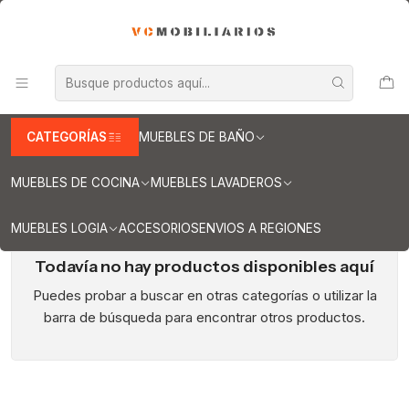
INFORMACION IMPORTANTE PARA ENVIOS A REGIONES
Inicio
Muebles de Cocina
Muebles Integrales ( lavaplatos / encimera / lavavajilla )
Muebles integrales con cubierta de Cuarzo y Granito
Muebles integrales de 100 cm
CATEGORÍAS
MUEBLES DE BAÑO
Muebles integrales de 100 cm
MUEBLES DE COCINA
MUEBLES LAVADEROS
MUEBLES LOGIA
ACCESORIOS
ENVIOS A REGIONES
Todavía no hay productos disponibles aquí
Puedes probar a buscar en otras categorías o utilizar la
barra de búsqueda para encontrar otros productos.