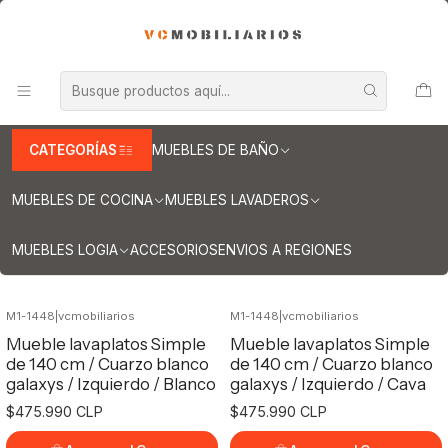
INFORMACION IMPORTANTE PARA ENVIOS A REGIONES
Inicio
Muebles de Cocina
Mueble lavaplatos
Muebles lavaplatos con cubierta de Cuarzo
Lavaplatos con cubierta de cuarzo 140 cms
Lavaplatos con cubierta de cuarzo 140
CATEGORÍAS
MUEBLES DE BAÑO
cms
MUEBLES DE COCINA
MUEBLES LAVADEROS
Filtros
MUEBLES LOGIA
ACCESORIOS
ENVIOS A REGIONES
M1-1448
|
vcmobiliarios
M1-1448
|
vcmobiliarios
Mueble lavaplatos Simple
Mueble lavaplatos Simple
de 140 cm / Cuarzo blanco
de 140 cm / Cuarzo blanco
galaxys / Izquierdo / Blanco
galaxys / Izquierdo / Cava
$475.990 CLP
$475.990 CLP