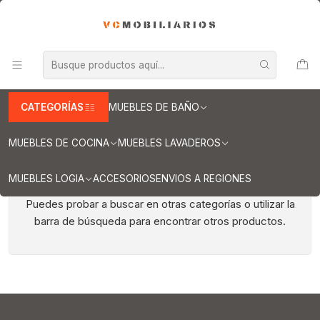
INFORMACION IMPORTANTE PARA ENVIOS A REGIONES
Inicio
Muebles de Cocina
Mueble isla
Mueble isla de 120cm
Mueble isla de 120cm
CATEGORÍAS
MUEBLES DE BAÑO
MUEBLES DE COCINA
MUEBLES LAVADEROS
MUEBLES LOGIA
ACCESORIOS
ENVIOS A REGIONES
Todavía no hay productos disponibles aquí
Puedes probar a buscar en otras categorías o utilizar la
barra de búsqueda para encontrar otros productos.