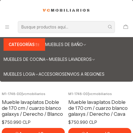
INFORMACION IMPORTANTE PARA ENVIOS A REGIONES
Inicio
Muebles de Cocina
Mueble lavaplatos
Muebles lavaplatos con cubierta de Cuarzo
Lavaplatos con cubierta de cuarzo 170 cms
Lavaplatos con cubierta de cuarzo 170
CATEGORÍAS
MUEBLES DE BAÑO
cms
MUEBLES DE COCINA
MUEBLES LAVADEROS
Filtros
MUEBLES LOGIA
ACCESORIOS
ENVIOS A REGIONES
M1-1748-DD
|
vcmobiliarios
M1-1748-DD
|
vcmobiliarios
Mueble lavaplatos Doble
Mueble lavaplatos Doble
de 170 cm / cuarzo blanco
de 170 cm / cuarzo blanco
galaxys / Derecho / Blanco
galaxys / Derecho / Cava
$750.990 CLP
$750.990 CLP