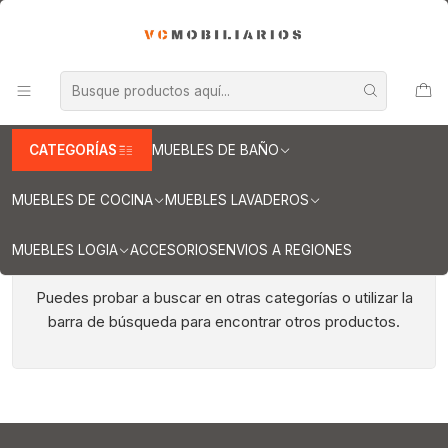
INFORMACION IMPORTANTE PARA ENVIOS A REGIONES
Inicio
Muebles de Cocina
Cubiertas para cocina
Cubiertas para cocina de 280 cm
Cubiertas para cocina de 280 cm
CATEGORÍAS
MUEBLES DE BAÑO
MUEBLES DE COCINA
MUEBLES LAVADEROS
MUEBLES LOGIA
ACCESORIOS
ENVIOS A REGIONES
Todavía no hay productos disponibles aquí
Puedes probar a buscar en otras categorías o utilizar la
barra de búsqueda para encontrar otros productos.