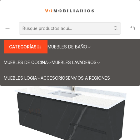
INFORMACION IMPORTANTE PARA ENVIOS A REGIONES
Inicio
Muebles de Baño
Muebles vanitorios aereo
Muebles vanitorio aereo - simple
Mueble vanitorios aereo - simple de cuarzo
Muebles vanitorios aereo simple cuarzo / 150 cm
Mueble vanitorio aereo de 150 cm con cubierta de cuarzo / M2-
1538-A / Vizcaya
CATEGORÍAS
MUEBLES DE BAÑO
MUEBLES DE COCINA
MUEBLES LAVADEROS
MUEBLES LOGIA
ACCESORIOS
ENVIOS A REGIONES