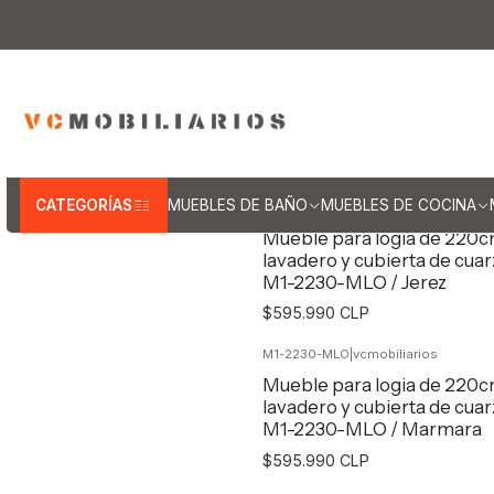
CATEGORÍAS
MUEBLES DE BAÑO
MUEBLES DE COCINA
M1-2230-MLO
|
vcmobiliarios
Mueble para logia de 220
lavadero y cubierta de cuar
M1-2230-MLO / Jerez
$595.990 CLP
M1-2230-MLO
|
vcmobiliarios
Agregar al Carro
Mueble para logia de 220
lavadero y cubierta de cuar
M1-2230-MLO / Marmara
$595.990 CLP