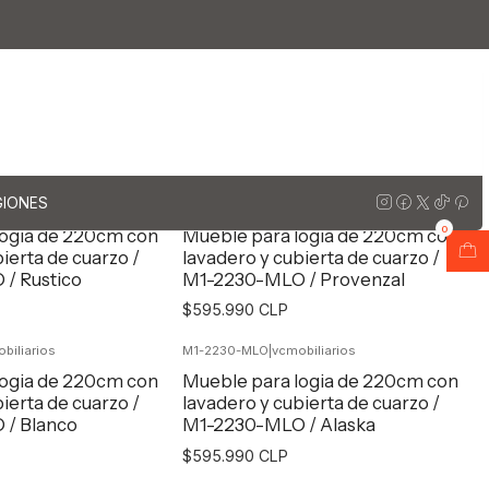
GIONES
biliarios
M1-2230-MLO
|
vcmobiliarios
0
logia de 220cm con
Mueble para logia de 220cm con
ierta de cuarzo /
lavadero y cubierta de cuarzo /
/ Rustico
M1-2230-MLO / Provenzal
$595.990 CLP
biliarios
M1-2230-MLO
|
vcmobiliarios
egar al Carro
Agregar al Carro
logia de 220cm con
Mueble para logia de 220cm con
ierta de cuarzo /
lavadero y cubierta de cuarzo /
/ Blanco
M1-2230-MLO / Alaska
$595.990 CLP