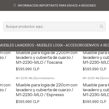
Inicio
Muebles Logia
Muebles logia de 220 cm
INFORMACION IMPORTANTE PARA ENVIOS A REGIONES
Muebles logia de 220 cm
MUEBLES LAVADEROS
MUEBLES LOGIA
ACCESORIOS
ENVIOS A RE
M1-2230-MLO
|
vcmobiliarios
M1-2230-MLO
|
vcmo
cm con
Mueble para logia de 220cm con
Mueble para 
zo /
lavadero y cubierta de cuarzo /
lavadero y cub
M1-2230-MLO / Toscana
M1-2230-MLO 
$595.990 CLP
$595.990 CLP
M1-2230-MLO
|
vcmobiliarios
M1-2230-MLO
|
vcmo
Agregar al Carro
Agr
cm con
Mueble para logia de 220cm con
Mueble para 
zo /
lavadero y cubierta de cuarzo /
lavadero y cub
M1-2230-MLO / Espresso
M1-2230-MLO 
$595.990 CLP
$595.990 CLP