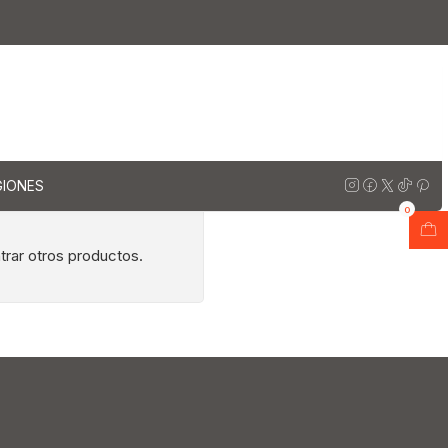
180 cm
m
GIONES
0
trar otros productos.