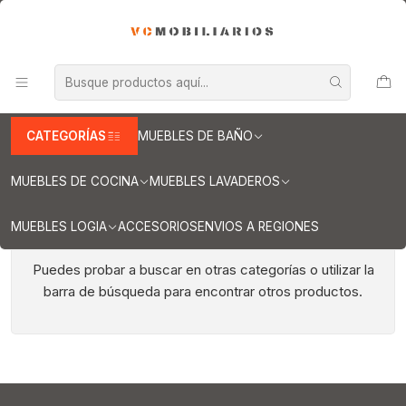
INFORMACION IMPORTANTE PARA ENVIOS A REGIONES
Inicio
Muebles de Cocina
Muebles encimera
Mueble para encimera de 180 cm
Mueble para encimera de 180 cm
CATEGORÍAS
MUEBLES DE BAÑO
MUEBLES DE COCINA
MUEBLES LAVADEROS
MUEBLES LOGIA
ACCESORIOS
ENVIOS A REGIONES
Todavía no hay productos disponibles aquí
Puedes probar a buscar en otras categorías o utilizar la
barra de búsqueda para encontrar otros productos.