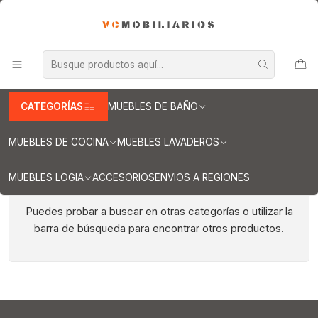
INFORMACION IMPORTANTE PARA ENVIOS A REGIONES
Inicio
Muebles de Cocina
Muebles encimera
Mueble para encimera de 170 cm
Mueble para encimera de 170 cm
CATEGORÍAS
MUEBLES DE BAÑO
MUEBLES DE COCINA
MUEBLES LAVADEROS
MUEBLES LOGIA
ACCESORIOS
ENVIOS A REGIONES
Todavía no hay productos disponibles aquí
Puedes probar a buscar en otras categorías o utilizar la
barra de búsqueda para encontrar otros productos.