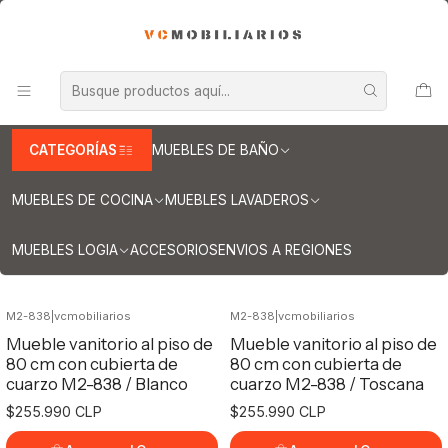
INFORMACION IMPORTANTE PARA ENVIOS A REGIONES
Inicio
Muebles de Baño
Muebles vanitorios al piso
Muebles vanitorios al piso simple de cuarzo
Muebles vanitorios al piso simple de cuarzo / 80 cm
Muebles vanitorios al piso simple de
CATEGORÍAS
MUEBLES DE BAÑO
cuarzo / 80 cm
MUEBLES DE COCINA
MUEBLES LAVADEROS
Filtros
MUEBLES LOGIA
ACCESORIOS
ENVIOS A REGIONES
M2-838
|
vcmobiliarios
M2-838
|
vcmobiliarios
Mueble vanitorio al piso de
Mueble vanitorio al piso de
80 cm con cubierta de
80 cm con cubierta de
cuarzo M2-838 / Blanco
cuarzo M2-838 / Toscana
$255.990 CLP
$255.990 CLP