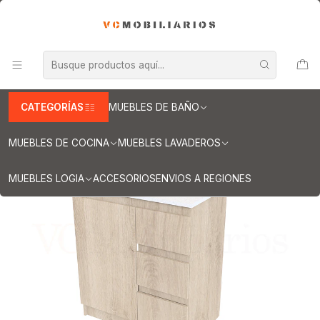
INFORMACION IMPORTANTE PARA ENVIOS A REGIONES
Inicio
Muebles de Baño
Muebles vanitorios al piso
Muebles vanitorios al piso simple de cuarzo
Muebles vanitorios al piso simple de cuarzo / 80 cm
Mueble vanitorio al piso de 80 cm con cubierta de cuarzo M2-838
/ Jerez
CATEGORÍAS
MUEBLES DE BAÑO
MUEBLES DE COCINA
MUEBLES LAVADEROS
MUEBLES LOGIA
ACCESORIOS
ENVIOS A REGIONES