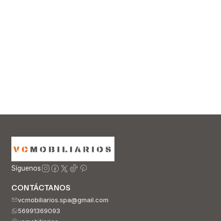
Síguenos
CONTÁCTANOS
vcmobiliarios.spa@gmail.com
56991369093