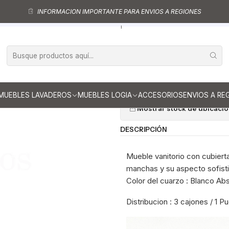
rios al piso
Muebles vanitorios al piso simple de cuarzo
Muebles vanit
INFORMACION IMPORTANTE PARA ENVIOS A REGIONES
eble vanitorio al piso de 80 cm con cubierta de cuarzo M2-838 / Tosc
|
Mueble vanitor
cubierta de c
Ag
Cantidad
MUEBLES LAVADEROS
MUEBLES LOGIA
ACCESORIOS
ENVIOS A RE
Mostrar stock de ubicaci
DESCRIPCIÓN
Mueble vanitorio con cubierta
manchas y su aspecto sofistic
Color del cuarzo : Blanco Ab
Distribucion : 3 cajones / 1 P