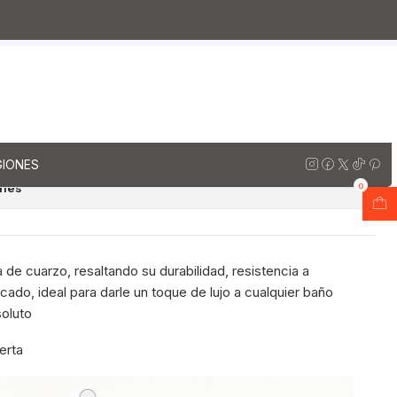
orios al piso simple de cuarzo / 80 cm
ana
io al piso de 80 cm con
uarzo M2-838 / Toscana
regar al Carro
Comprar ahora
GIONES
ones
0
 de cuarzo, resaltando su durabilidad, resistencia a
ado, ideal para darle un toque de lujo a cualquier baño
soluto
uerta