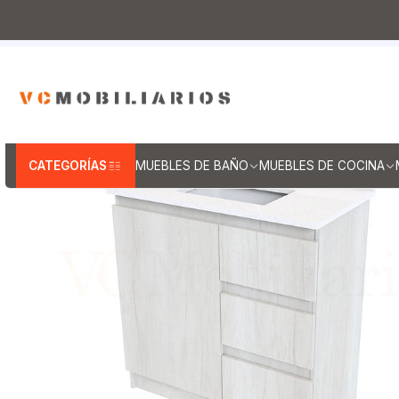
Inicio
Muebles de Baño
Muebles vanito
Mu
CATEGORÍAS
MUEBLES DE BAÑO
MUEBLES DE COCINA