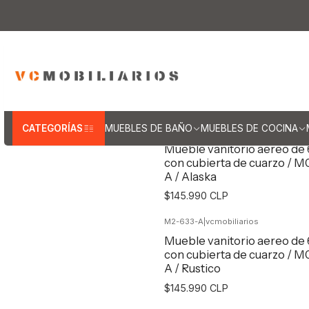
Inicio
Muebles de Baño
Muebles vanitorios aereo
M
Muebles 
CATEGORÍAS
MUEBLES DE BAÑO
MUEBLES DE COCINA
M2-633-A
|
vcmobiliarios
Mueble vanitorio aereo de
con cubierta de cuarzo / M
A / Alaska
$145.990 CLP
M2-633-A
|
vcmobiliarios
Agregar al Carro
Mueble vanitorio aereo de
con cubierta de cuarzo / M
A / Rustico
$145.990 CLP