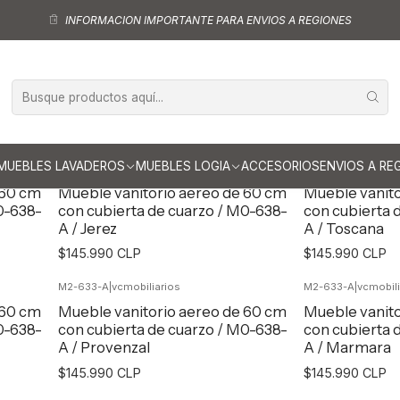
uebles vanitorio aereo - simple
Mueble vanitorios aereo - simple de cu
INFORMACION IMPORTANTE PARA ENVIOS A REGIONES
vanitorios aereo simple cuarz
MUEBLES LAVADEROS
MUEBLES LOGIA
ACCESORIOS
ENVIOS A RE
M2-633-A
|
vcmobiliarios
M2-633-A
|
vcmobili
 60 cm
Mueble vanitorio aereo de 60 cm
Mueble vanito
0-638-
con cubierta de cuarzo / M0-638-
con cubierta 
A / Jerez
A / Toscana
$145.990 CLP
$145.990 CLP
M2-633-A
|
vcmobiliarios
M2-633-A
|
vcmobili
Agregar al Carro
Agr
 60 cm
Mueble vanitorio aereo de 60 cm
Mueble vanito
0-638-
con cubierta de cuarzo / M0-638-
con cubierta 
A / Provenzal
A / Marmara
$145.990 CLP
$145.990 CLP