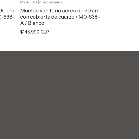
M2-633-A
|
vcmobiliarios
Agregar al Carro
Agr
 60 cm
Mueble vanitorio aereo de 60 cm
0-638-
con cubierta de cuarzo / M0-638-
A / Blanco
$145.990 CLP
Agregar al Carro