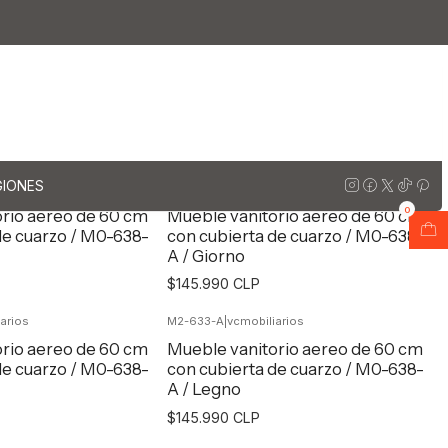
arzo
Muebles vanitorios aereo simple cuarzo / 60 cm
o / 60 cm
GIONES
arios
M2-633-A
|
vcmobiliarios
0
rio aereo de 60 cm
Mueble vanitorio aereo de 60 cm
de cuarzo / M0-638-
con cubierta de cuarzo / M0-638-
A / Giorno
$145.990 CLP
arios
M2-633-A
|
vcmobiliarios
egar al Carro
Agregar al Carro
rio aereo de 60 cm
Mueble vanitorio aereo de 60 cm
de cuarzo / M0-638-
con cubierta de cuarzo / M0-638-
A / Legno
$145.990 CLP