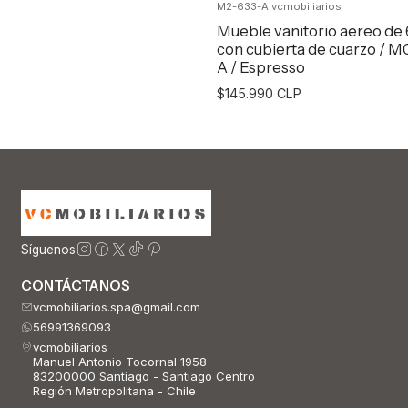
M2-633-A
|
vcmobiliarios
Agregar al Carro
Mueble vanitorio aereo de
con cubierta de cuarzo / M
A / Espresso
$145.990 CLP
Agregar al Carro
Síguenos
CONTÁCTANOS
vcmobiliarios.spa@gmail.com
56991369093
vcmobiliarios
Manuel Antonio Tocornal 1958
83200000 Santiago - Santiago Centro
Región Metropolitana - Chile