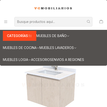
INFORMACION IMPORTANTE PARA ENVIOS A REGIONES
Inicio
Muebles de Baño
Muebles vanitorios aereo
Muebles vanitorio aereo - simple
Mueble vanitorios aereo - simple de cuarzo
Muebles vanitorios aereo simple cuarzo / 60 cm
Mueble vanitorio aereo de 60 cm con cubierta de cuarzo / M0-
638-A / Provenzal
CATEGORÍAS
MUEBLES DE BAÑO
MUEBLES DE COCINA
MUEBLES LAVADEROS
MUEBLES LOGIA
ACCESORIOS
ENVIOS A REGIONES