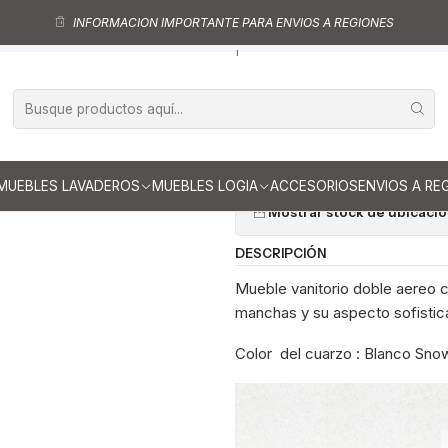
uebles vanitorio aereo - simple
Mueble vanitorios aereo - simple de cu
INFORMACION IMPORTANTE PARA ENVIOS A REGIONES
le vanitorio aereo de 60 cm con cubierta de cuarzo / M0-638-A / Esp
|
Mueble vanito
cubierta de c
Ag
Cantidad
MUEBLES LAVADEROS
MUEBLES LOGIA
ACCESORIOS
ENVIOS A RE
Mostrar stock de ubicaci
DESCRIPCIÓN
Mueble vanitorio doble aereo co
manchas y su aspecto sofistica
Color del cuarzo : Blanco Sno