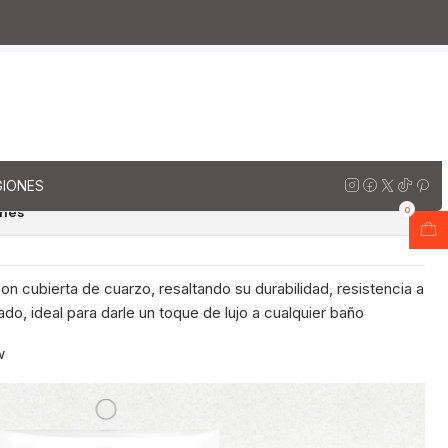
arzo
Muebles vanitorios aereo simple cuarzo / 60 cm
resso
rio aereo de 60 cm con
uarzo / M0-638-A / Espresso
regar al Carro
Comprar ahora
GIONES
ones
0
n cubierta de cuarzo, resaltando su durabilidad, resistencia a
do, ideal para darle un toque de lujo a cualquier baño
w