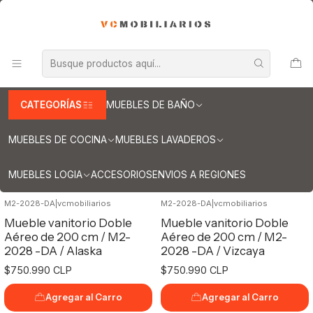
INFORMACION IMPORTANTE PARA ENVIOS A REGIONES
Inicio
Mueble vanitorios aereos según medidas
Mueble vanitorios aereos según
medidas
CATEGORÍAS
MUEBLES DE BAÑO
MUEBLES DE COCINA
MUEBLES LAVADEROS
Filtros
MUEBLES LOGIA
ACCESORIOS
ENVIOS A REGIONES
M2-2028-DA
|
vcmobiliarios
M2-2028-DA
|
vcmobiliarios
No disponible
Mueble vanitorio Doble
Mueble vanitorio Doble
Aéreo de 200 cm / M2-
Aéreo de 200 cm / M2-
2028 -DA / Alaska
2028 -DA / Vizcaya
$750.990 CLP
$750.990 CLP
Agregar al Carro
Agregar al Carro