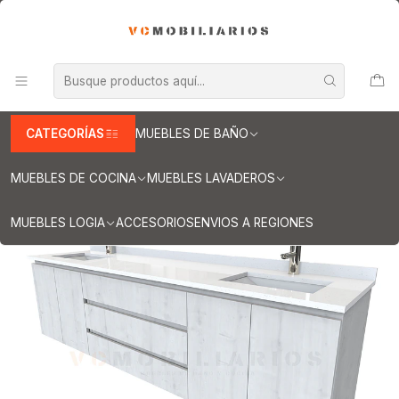
INFORMACION IMPORTANTE PARA ENVIOS A REGIONES
Inicio
Muebles de Baño
Muebles vanitorios aereo
Muebles vanitorios aereo doble
Mueble vanitorios aereo - Doble de cuarzo
Muebles vanitorios aereo doble cuarzo / 200 cm
Mueble vanitorio Doble Aéreo de 200 cm / M2-2028 -DA / Alaska
CATEGORÍAS
MUEBLES DE BAÑO
MUEBLES DE COCINA
MUEBLES LAVADEROS
MUEBLES LOGIA
ACCESORIOS
ENVIOS A REGIONES