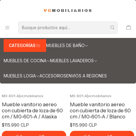
INFORMACION IMPORTANTE PARA ENVIOS A REGIONES
Inicio
Muebles de Baño
Muebles vanitorios aereo
Muebles vanitorio aereo - simple
Mueble vanitorios aereo - simple de loza
Mueble vanitorios aereo - simple de
CATEGORÍAS
MUEBLES DE BAÑO
loza
MUEBLES DE COCINA
MUEBLES LAVADEROS
Filtros
MUEBLES LOGIA
ACCESORIOS
ENVIOS A REGIONES
M0-601-A
|
vcmobiliarios
M0-601-A
|
vcmobiliarios
Mueble vanitorio aereo
Mueble vanitorio aereo
con cubierta de loza de 60
con cubierta de loza de 60
cm / M0-601-A / Alaska
cm / M0-601-A / Blanco
$115.990 CLP
$115.990 CLP