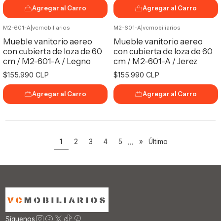
Agregar al Carro
Agregar al Carro
M2-601-A
|
vcmobiliarios
M2-601-A
|
vcmobiliarios
Mueble vanitorio aereo
Mueble vanitorio aereo
con cubierta de loza de 60
con cubierta de loza de 60
cm / M2-601-A / Legno
cm / M2-601-A / Jerez
$155.990 CLP
$155.990 CLP
Agregar al Carro
Agregar al Carro
...
1
2
3
4
5
»
Último
Síguenos