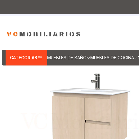
Inicio
Muebles de Baño
Muebles vanitorios aereo
Mu
CATEGORÍAS
MUEBLES DE BAÑO
MUEBLES DE COCINA