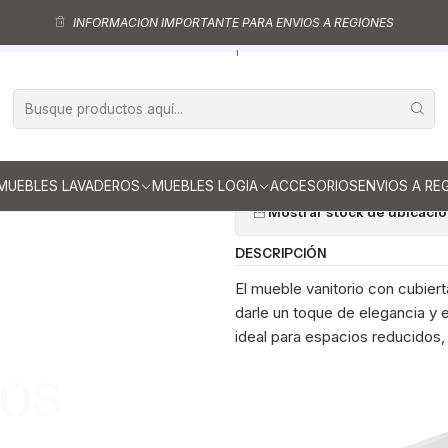
Muebles vanitorio aereo - simple
Mueble vanitorios aereo - simple de lo
INFORMACION IMPORTANTE PARA ENVIOS A REGIONES
eble vanitorio aereo con cubierta de loza de 60 cm / M2-601-A / Rust
|
Mueble vanitor
de 60 cm / M2-
Ag
Cantidad
MUEBLES LAVADEROS
MUEBLES LOGIA
ACCESORIOS
ENVIOS A RE
Mostrar stock de ubicaci
DESCRIPCIÓN
El mueble vanitorio con cubier
darle un toque de elegancia y
ideal para espacios reducidos, 