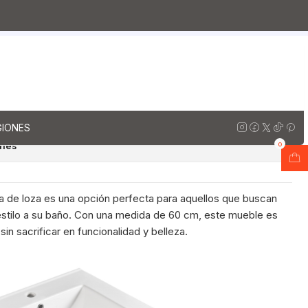
za
Muebles vanitorios aereo simple de loza / 60 cm
ico
io aereo con cubierta de loza
601-A / Rustico
regar al Carro
Comprar ahora
GIONES
ones
0
ta de loza es una opción perfecta para aquellos que buscan
 estilo a su baño. Con una medida de 60 cm, este mueble es
sin sacrificar en funcionalidad y belleza.