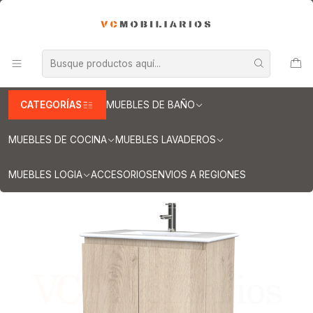
INFORMACION IMPORTANTE PARA ENVIOS A REGIONES
Inicio
Muebles de Baño
Muebles vanitorios aereo
Muebles vanitorio aereo - simple
Mueble vanitorios aereo - simple de loza
Muebles vanitorios aereo simple de loza / 70 cm
Mueble vanitorio aereo con cubierta de loza de 70 cm / M0-701-A
/ Jerez
CATEGORÍAS
MUEBLES DE BAÑO
MUEBLES DE COCINA
MUEBLES LAVADEROS
MUEBLES LOGIA
ACCESORIOS
ENVIOS A REGIONES