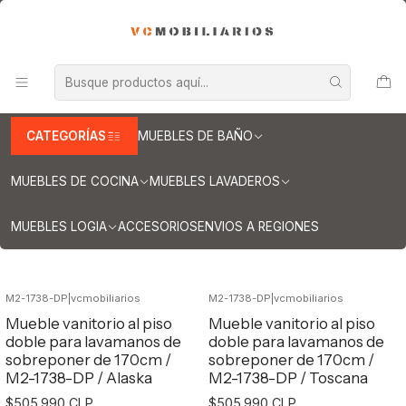
INFORMACION IMPORTANTE PARA ENVIOS A REGIONES
Inicio
Muebles de Baño
Muebles para lavamanos sobreponer
Muebles para lavamanos sobreponer al piso
Muebles para lavamanos sobreponer al piso doble
Muebles / sobreponer al piso doble de 170 cm
CATEGORÍAS
MUEBLES DE BAÑO
Muebles / sobreponer al piso doble de
170 cm
MUEBLES DE COCINA
MUEBLES LAVADEROS
MUEBLES LOGIA
ACCESORIOS
ENVIOS A REGIONES
Filtros
M2-1738-DP
|
vcmobiliarios
M2-1738-DP
|
vcmobiliarios
Mueble vanitorio al piso
Mueble vanitorio al piso
doble para lavamanos de
doble para lavamanos de
sobreponer de 170cm /
sobreponer de 170cm /
M2-1738-DP / Alaska
M2-1738-DP / Toscana
$505.990 CLP
$505.990 CLP