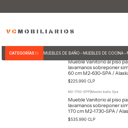
Inicio
Muebles de
Mueble
CATEGORÍAS
MUEBLES DE BAÑO
MUEBLES DE COCINA
M2-630-SPP
|
Master baño Spa
Mueble Vanitorio al piso pa
lavamanos sobreponer sim
60 cm M2-630-SPA / Alask
$225.990 CLP
M2-1730-SPP
|
Master baño Spa
Agregar al Carro
Mueble Vanitorio al piso pa
lavamanos sobreponer sim
170 cm M2-1730-SPA / Ala
$535.990 CLP