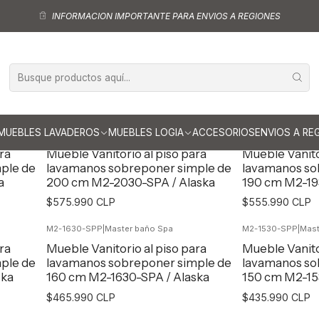
 Baño
Muebles para lavamanos sobreponer
Muebles para lavamanos 
INFORMACION IMPORTANTE PARA ENVIOS A REGIONES
s para lavamanos sobreponer 
MUEBLES LAVADEROS
MUEBLES LOGIA
ACCESORIOS
ENVIOS A RE
M2-2030-SPP
|
Master baño Spa
M2-1930-SPP
|
Mast
ra
Mueble Vanitorio al piso para
Mueble Vanito
ple de
lavamanos sobreponer simple de
lavamanos so
a
200 cm M2-2030-SPA / Alaska
190 cm M2-19
$575.990 CLP
$555.990 CLP
M2-1630-SPP
|
Master baño Spa
M2-1530-SPP
|
Mast
Agregar al Carro
Agr
ra
Mueble Vanitorio al piso para
Mueble Vanito
ple de
lavamanos sobreponer simple de
lavamanos so
ska
160 cm M2-1630-SPA / Alaska
150 cm M2-15
$465.990 CLP
$435.990 CLP