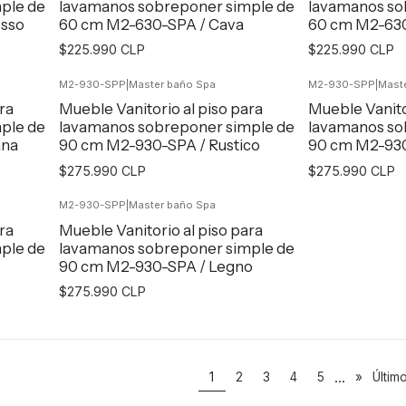
ple de
lavamanos sobreponer simple de
lavamanos so
esso
60 cm M2-630-SPA / Cava
60 cm M2-630
$225.990 CLP
$225.990 CLP
M2-930-SPP
|
Master baño Spa
M2-930-SPP
|
Mast
Agregar al Carro
Agr
ra
Mueble Vanitorio al piso para
Mueble Vanito
ple de
lavamanos sobreponer simple de
lavamanos so
ana
90 cm M2-930-SPA / Rustico
90 cm M2-930
$275.990 CLP
$275.990 CLP
M2-930-SPP
|
Master baño Spa
Agregar al Carro
Agr
ra
Mueble Vanitorio al piso para
ple de
lavamanos sobreponer simple de
90 cm M2-930-SPA / Legno
$275.990 CLP
Agregar al Carro
...
1
2
3
4
5
»
Últim