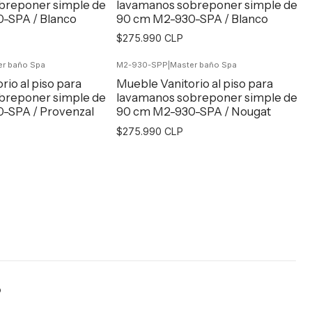
breponer simple de
lavamanos sobreponer simple de
-SPA / Blanco
90 cm M2-930-SPA / Blanco
$275.990 CLP
er baño Spa
M2-930-SPP
|
Master baño Spa
egar al Carro
Agregar al Carro
rio al piso para
Mueble Vanitorio al piso para
breponer simple de
lavamanos sobreponer simple de
-SPA / Provenzal
90 cm M2-930-SPA / Nougat
$275.990 CLP
egar al Carro
Agregar al Carro
o