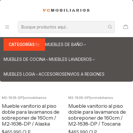
INFORMACION IMPORTANTE PARA ENVIOS A REGIONES
Inicio
Muebles de Baño
Muebles para lavamanos sobreponer
Muebles para lavamanos sobreponer al piso
Muebles para lavamanos sobreponer al piso doble
Muebles / sobreponer al piso doble de 160 cm
CATEGORÍAS
MUEBLES DE BAÑO
Muebles / sobreponer al piso doble de
160 cm
MUEBLES DE COCINA
MUEBLES LAVADEROS
MUEBLES LOGIA
ACCESORIOS
ENVIOS A REGIONES
Filtros
M2-1638-DP
|
vcmobiliarios
M2-1638-DP
|
vcmobiliarios
Mueble vanitorio al piso
Mueble vanitorio al piso
doble para lavamanos de
doble para lavamanos de
sobreponer de 160cm /
sobreponer de 160cm /
M2-1638-DP / Alaska
M2-1638-DP / Toscana
$465.990 CLP
$465.990 CLP