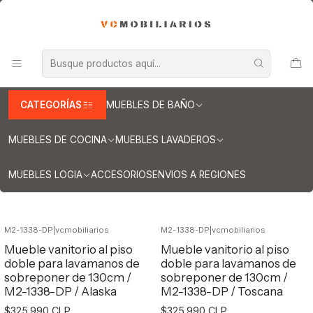
INFORMACION IMPORTANTE PARA ENVIOS A REGIONES
Inicio
Muebles de Baño
Muebles para lavamanos sobreponer
Muebles para lavamanos sobreponer al piso
Muebles para lavamanos sobreponer al piso doble
Muebles / sobreponer al piso doble de 130 cm
CATEGORÍAS
MUEBLES DE BAÑO
Muebles / sobreponer al piso doble de
130 cm
MUEBLES DE COCINA
MUEBLES LAVADEROS
MUEBLES LOGIA
ACCESORIOS
ENVIOS A REGIONES
Filtros
M2-1338-DP
|
vcmobiliarios
M2-1338-DP
|
vcmobiliarios
Mueble vanitorio al piso
Mueble vanitorio al piso
doble para lavamanos de
doble para lavamanos de
sobreponer de 130cm /
sobreponer de 130cm /
M2-1338-DP / Alaska
M2-1338-DP / Toscana
$325.990 CLP
$325.990 CLP