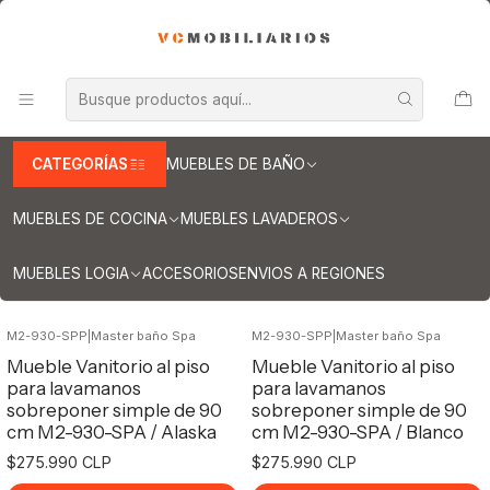
INFORMACION IMPORTANTE PARA ENVIOS A REGIONES
Inicio
Muebles de Baño
Muebles para lavamanos sobreponer
Muebles para lavamanos sobreponer al piso
Muebles para lavamanos sobreponer al piso simple
Muebles / sobreponer al piso de 90 cm
CATEGORÍAS
MUEBLES DE BAÑO
Muebles / sobreponer al piso de 90 cm
MUEBLES DE COCINA
MUEBLES LAVADEROS
Filtros
MUEBLES LOGIA
ACCESORIOS
ENVIOS A REGIONES
M2-930-SPP
|
Master baño Spa
M2-930-SPP
|
Master baño Spa
Mueble Vanitorio al piso
Mueble Vanitorio al piso
para lavamanos
para lavamanos
sobreponer simple de 90
sobreponer simple de 90
cm M2-930-SPA / Alaska
cm M2-930-SPA / Blanco
$275.990 CLP
$275.990 CLP