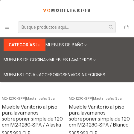
INFORMACION IMPORTANTE PARA ENVIOS A REGIONES
Inicio
Muebles de Baño
Muebles para lavamanos sobreponer
Muebles para lavamanos sobreponer al piso
Muebles para lavamanos sobreponer al piso simple
Muebles / sobreponer al piso de 120 cm
CATEGORÍAS
MUEBLES DE BAÑO
Muebles / sobreponer al piso de 120
cm
MUEBLES DE COCINA
MUEBLES LAVADEROS
MUEBLES LOGIA
ACCESORIOS
ENVIOS A REGIONES
Filtros
M2-1230-SPP
|
Master baño Spa
M2-1230-SPP
|
Master baño Spa
Mueble Vanitorio al piso
Mueble Vanitorio al piso
para lavamanos
para lavamanos
sobreponer simple de 120
sobreponer simple de 120
cm M2-1230-SPA / Alaska
cm M2-1230-SPA / Blanco
$305.990 CLP
$305.990 CLP