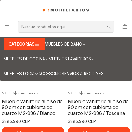
INFORMACION IMPORTANTE PARA ENVIOS A REGIONES
Inicio
Muebles de Baño
Muebles vanitorios al piso
Muebles vanitorios al piso simple de cuarzo
Muebles vanitorios al piso simple de cuarzo / 90 cm
Muebles vanitorios al piso simple de
CATEGORÍAS
MUEBLES DE BAÑO
cuarzo / 90 cm
MUEBLES DE COCINA
MUEBLES LAVADEROS
Filtros
MUEBLES LOGIA
ACCESORIOS
ENVIOS A REGIONES
M2-938
|
vcmobiliarios
M2-938
|
vcmobiliarios
Mueble vanitorio al piso de
Mueble vanitorio al piso de
90 cm con cubierta de
90 cm con cubierta de
cuarzo M2-938 / Blanco
cuarzo M2-938 / Toscana
$285.990 CLP
$285.990 CLP