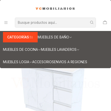
INFORMACION IMPORTANTE PARA ENVIOS A REGIONES
Inicio
Muebles de Baño
Muebles vanitorios al piso
Muebles vanitorios al piso simple de cuarzo
Muebles vanitorios al piso simple de cuarzo / 90 cm
Mueble vanitorio al piso de 90 cm con cubierta de cuarzo M2-938
/ Marmara
CATEGORÍAS
MUEBLES DE BAÑO
MUEBLES DE COCINA
MUEBLES LAVADEROS
MUEBLES LOGIA
ACCESORIOS
ENVIOS A REGIONES