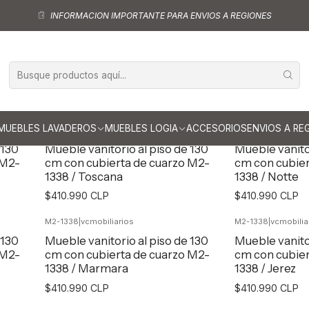
rios al piso
Muebles vanitorios al piso simple de cuarzo
Muebles vanit
INFORMACION IMPORTANTE PARA ENVIOS A REGIONES
nitorios al piso simple de cuar
MUEBLES LAVADEROS
MUEBLES LOGIA
ACCESORIOS
ENVIOS A RE
M2-1338
|
vcmobiliarios
M2-1338
|
vcmobilia
 130
Mueble vanitorio al piso de 130
Mueble vanitor
 M2-
cm con cubierta de cuarzo M2-
cm con cubier
1338 / Toscana
1338 / Notte
$410.990 CLP
$410.990 CLP
M2-1338
|
vcmobiliarios
M2-1338
|
vcmobilia
Agregar al Carro
Agr
 130
Mueble vanitorio al piso de 130
Mueble vanitor
 M2-
cm con cubierta de cuarzo M2-
cm con cubier
1338 / Marmara
1338 / Jerez
$410.990 CLP
$410.990 CLP