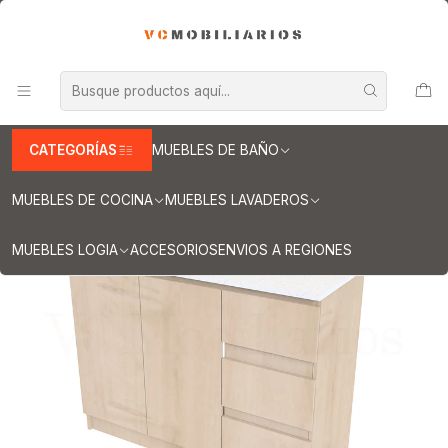
INFORMACION IMPORTANTE PARA ENVIOS A REGIONES
Inicio
Muebles de Baño
Muebles vanitorios al piso
Muebles vanitorios al piso simple de cuarzo
Muebles vanitorios al piso simple de cuarzo / 130 cm
Mueble vanitorio al piso de 130 cm con cubierta de cuarzo M2-
1338 / Rustico
CATEGORÍAS
MUEBLES DE BAÑO
MUEBLES DE COCINA
MUEBLES LAVADEROS
MUEBLES LOGIA
ACCESORIOS
ENVIOS A REGIONES