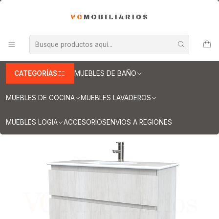
INFORMACION IMPORTANTE PARA ENVIOS A REGIONES
Inicio
Muebles de Baño
Muebles vanitorios aereo
Muebles vanitorio aereo - simple
Mueble vanitorios aereo - simple de loza
Muebles vanitorios aereo simple de loza / 90 cm
Mueble vanitorio aereo con cubierta de loza de 90 cm / M3-901-A
/ Toscana
CATEGORÍAS
MUEBLES DE BAÑO
MUEBLES DE COCINA
MUEBLES LAVADEROS
MUEBLES LOGIA
ACCESORIOS
ENVIOS A REGIONES