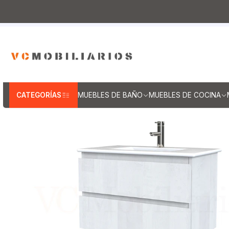
Inicio
Muebles de Baño
Muebles vanitorios aereo
M
CATEGORÍAS
MUEBLES DE BAÑO
MUEBLES DE COCINA