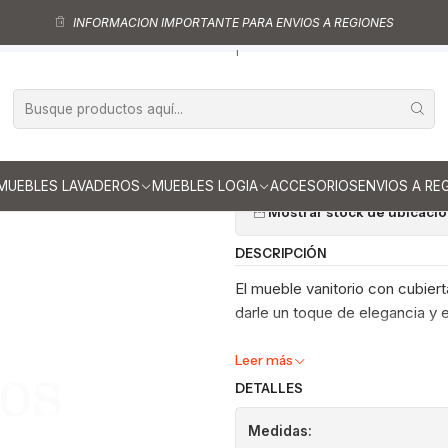
Muebles vanitorio aereo - simple
Mueble vanitorios aereo - simple de lo
INFORMACION IMPORTANTE PARA ENVIOS A REGIONES
ueble vanitorio aereo con cubierta de loza de 80 cm / M3-801-A / Leg
|
Mueble vanitor
de 80 cm / M3
Ag
Cantidad
MUEBLES LAVADEROS
MUEBLES LOGIA
ACCESORIOS
ENVIOS A RE
Mostrar stock de ubicaci
DESCRIPCIÓN
El mueble vanitorio con cubier
darle un toque de elegancia y e
Leer más
DETALLES
Medidas: