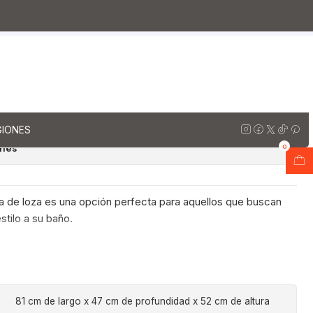
za
Muebles vanitorios aereo simple de loza / 80 cm
no
io aereo con cubierta de loza
-801-A / Legno
regar al Carro
Comprar ahora
GIONES
ones
0
ta de loza es una opción perfecta para aquellos que buscan
stilo a su baño.
81 cm de largo x 47 cm de profundidad x 52 cm de altura