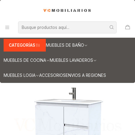
INFORMACION IMPORTANTE PARA ENVIOS A REGIONES
Inicio
Muebles de Baño
Muebles vanitorios aereo
Muebles vanitorio aereo - simple
Mueble vanitorios aereo - simple de loza
Muebles vanitorios aereo simple de loza / 80 cm
Mueble vanitorio aereo con cubierta de loza de 80 cm / M2-801-A
/ Marmara
CATEGORÍAS
MUEBLES DE BAÑO
MUEBLES DE COCINA
MUEBLES LAVADEROS
MUEBLES LOGIA
ACCESORIOS
ENVIOS A REGIONES