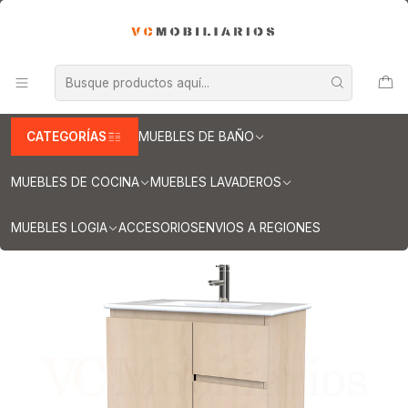
INFORMACION IMPORTANTE PARA ENVIOS A REGIONES
Inicio
Muebles de Baño
Muebles vanitorios aereo
Muebles vanitorio aereo - simple
Mueble vanitorios aereo - simple de loza
Muebles vanitorios aereo simple de loza / 70 cm
Mueble vanitorio aereo con cubierta de loza de 70 cm / M2-701-A /
Rustico
CATEGORÍAS
MUEBLES DE BAÑO
MUEBLES DE COCINA
MUEBLES LAVADEROS
MUEBLES LOGIA
ACCESORIOS
ENVIOS A REGIONES