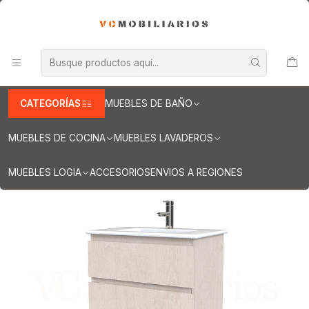
INFORMACION IMPORTANTE PARA ENVIOS A REGIONES
Inicio
Muebles de Baño
Muebles vanitorios aereo
Muebles vanitorio aereo - simple
Mueble vanitorios aereo - simple de loza
Muebles vanitorios aereo simple de loza / 60 cm
Mueble vanitorio aereo con cubierta de loza de 60 cm / M3-601-A
/ Provenzal
CATEGORÍAS
MUEBLES DE BAÑO
MUEBLES DE COCINA
MUEBLES LAVADEROS
MUEBLES LOGIA
ACCESORIOS
ENVIOS A REGIONES