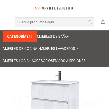
INFORMACION IMPORTANTE PARA ENVIOS A REGIONES
Inicio
Muebles de Baño
Muebles vanitorios aereo
Muebles vanitorio aereo - simple
Mueble vanitorios aereo - simple de loza
Muebles vanitorios aereo simple de loza / 60 cm
Mueble vanitorio aereo con cubierta de loza de 60 cm / M3-601-A
/ Legno
CATEGORÍAS
MUEBLES DE BAÑO
MUEBLES DE COCINA
MUEBLES LAVADEROS
MUEBLES LOGIA
ACCESORIOS
ENVIOS A REGIONES