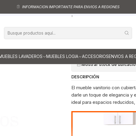
Muebles vanitorio aereo - simple
Mueble vanitorios aereo - simple de lo
INFORMACION IMPORTANTE PARA ENVIOS A REGIONES
ueble vanitorio aereo con cubierta de loza de 50 cm / M0-501-A / Jer
|
Mueble vanitor
de 50 cm / M0-
Ag
Cantidad
MUEBLES LAVADEROS
MUEBLES LOGIA
ACCESORIOS
ENVIOS A RE
Mostrar stock de ubicaci
DESCRIPCIÓN
El mueble vanitorio con cubier
darle un toque de elegancia y
ideal para espacios reducidos, 