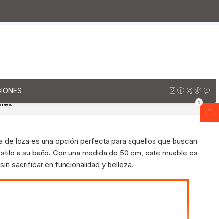
za
Muebles vanitorios aereo simple de loza / 50 cm
ez
io aereo con cubierta de loza
501-A / Jerez
regar al Carro
Comprar ahora
GIONES
ones
0
ta de loza es una opción perfecta para aquellos que buscan
 estilo a su baño. Con una medida de 50 cm, este mueble es
sin sacrificar en funcionalidad y belleza.