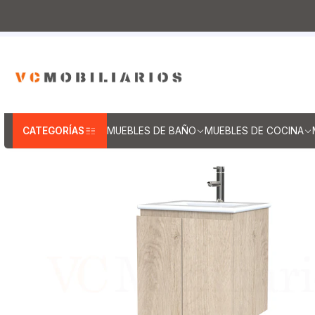
Inicio
Muebles de Baño
Muebles vanitorios aereo
M
CATEGORÍAS
MUEBLES DE BAÑO
MUEBLES DE COCINA