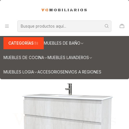
INFORMACION IMPORTANTE PARA ENVIOS A REGIONES
Inicio
Muebles de Baño
Muebles vanitorios aereo
Muebles vanitorio aereo - simple
Mueble vanitorios aereo - simple de loza
Muebles vanitorios aereo simple de loza / 120 cm
Mueble vanitorio aereo con cubierta de loza de 120 cm / M3-1201-
A / Toscana
CATEGORÍAS
MUEBLES DE BAÑO
MUEBLES DE COCINA
MUEBLES LAVADEROS
MUEBLES LOGIA
ACCESORIOS
ENVIOS A REGIONES