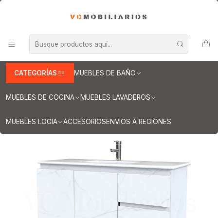
INFORMACION IMPORTANTE PARA ENVIOS A REGIONES
Inicio
Muebles de Baño
Muebles vanitorios aereo
Muebles vanitorio aereo - simple
Mueble vanitorios aereo - simple de loza
Muebles vanitorios aereo simple de loza / 120 cm
Mueble vanitorio aereo con cubierta de loza de 120 cm / M2-1201-
A / Marmara
CATEGORÍAS
MUEBLES DE BAÑO
MUEBLES DE COCINA
MUEBLES LAVADEROS
MUEBLES LOGIA
ACCESORIOS
ENVIOS A REGIONES