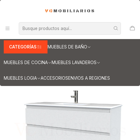
INFORMACION IMPORTANTE PARA ENVIOS A REGIONES
Inicio
Muebles de Baño
Muebles vanitorios aereo
Muebles vanitorio aereo - simple
Mueble vanitorios aereo - simple de loza
Muebles vanitorios aereo simple de loza / 100 cm
Mueble vanitorio aereo con cubierta de loza de 100 cm / M3-1001-
A / Giorno
CATEGORÍAS
MUEBLES DE BAÑO
MUEBLES DE COCINA
MUEBLES LAVADEROS
MUEBLES LOGIA
ACCESORIOS
ENVIOS A REGIONES